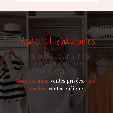
Mode et chaussures
NOS BONS PLANS, NOS
TROUVAILLES, NOS
CONSEILS !
Codes promos
, ventes privées,
vide-
dressing
, ventes en ligne…