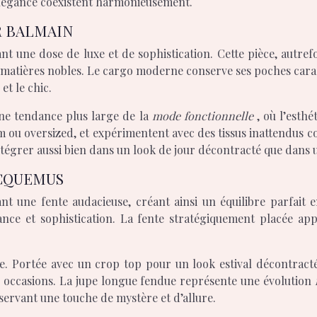
élégance coexistent harmonieusement.
R BALMAIN
nt une dose de luxe et de sophistication. Cette pièce, autrefoi
matières nobles. Le cargo moderne conserve ses poches caracté
et le chic.
une tendance plus large de la
mode fonctionnelle
, où l’esth
m ou oversized, et expérimentent avec des tissus inattendus c
intégrer aussi bien dans un look de jour décontracté que dans 
ACQUEMUS
t une fente audacieuse, créant ainsi un équilibre parfait e
halance et sophistication. La fente stratégiquement placé
nce. Portée avec un crop top pour un look estival décontrac
les occasions. La jupe longue fendue représente une évolution
nservant une touche de mystère et d’allure.