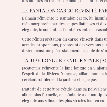
des attentes en matière de mode, où confort et 
LE PANTALON CARGO REVISITÉ PA
Balmain réinvente le pantalon cargo, lui insuffla
métamorphosée par des coupes flatteuses et des 
élégante, brouillant les frontières entre le casual 
Cette réinterprétation du cargo s’inscrit dans 
avec les proportions, proposant des versions sli
devient ainsi une pièce statement, capable de s’
LA JUPE LONGUE FENDUE STYLE J
Jacquemus réinvente la jupe longue en y ajoutan
l’esprit de la Riviera française, alliant nonc
révélant subtilement la jambe à chaque pas.
L’attrait de cette jupe réside dans sa polyvale
allure plus formelle, elle s’adapte à de multip
élégante aux silhouettes plus strictes tout en co