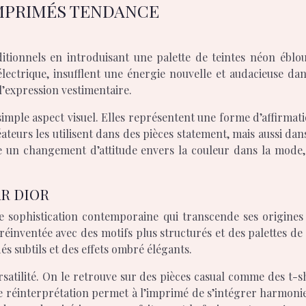
MPRIMÉS TENDANCE
itionnels en introduisant une palette de teintes néon ébloui
lectrique, insufflent une énergie nouvelle et audacieuse dans
l’expression vestimentaire.
 simple aspect visuel. Elles représentent une forme d’affirma
teurs les utilisent dans des pièces statement, mais aussi dan
te un changement d’attitude envers la couleur dans la mode,
AR DIOR
une sophistication contemporaine qui transcende ses origines
éinventée avec des motifs plus structurés et des palettes de
s subtils et des effets ombré élégants.
rsatilité. On le retrouve sur des pièces casual comme des t-s
tte réinterprétation permet à l’imprimé de s’intégrer harmon