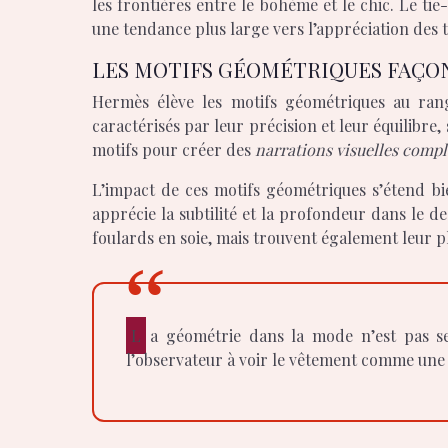
les frontières entre le bohème et le chic. Le t
une tendance plus large vers l’appréciation des 
LES MOTIFS GÉOMÉTRIQUES FAÇO
Hermès élève les motifs géométriques au rang 
caractérisés par leur précision et leur équilibre,
motifs pour créer des
narrations visuelles comp
L’impact de ces motifs géométriques s’étend bie
apprécie la subtilité et la profondeur dans le 
foulards en soie, mais trouvent également leur p
La géométrie dans la mode n’est pas seulement une question d’esthétique, mais aussi de perception et d’équilibre. Elle invite le porteur et
l’observateur à voir le vêtement comme une t