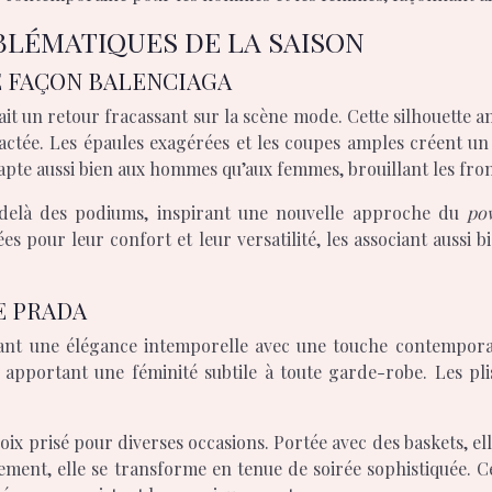
BLÉMATIQUES DE LA SAISON
E FAÇON BALENCIAGA
ait un retour fracassant sur la scène mode. Cette silhouette am
tractée. Les épaules exagérées et les coupes amples créent u
dapte aussi bien aux hommes qu’aux femmes, brouillant les fr
u-delà des podiums, inspirant une nouvelle approche du
po
s pour leur confort et leur versatilité, les associant aussi 
E PRADA
fflant une élégance intemporelle avec une touche contemporai
apportant une féminité subtile à toute garde-robe. Les pli
.
choix prisé pour diverses occasions. Portée avec des baskets, e
tement, elle se transforme en tenue de soirée sophistiquée. Ce