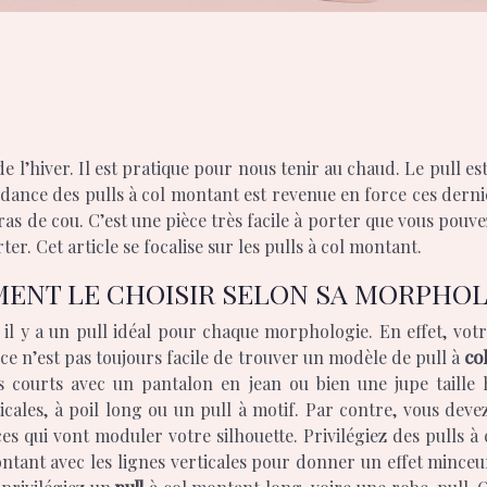
!
endance des pulls à col montant est revenue en force ces dern
ras de cou. C’est une pièce très facile à porter que vous pou
ter. Cet article se focalise sur les pulls à col montant.
MENT LE CHOISIR SELON SA MORPHO
l y a un pull idéal pour chaque morphologie. En effet, votre
ce n’est pas toujours facile de trouver un modèle de pull à
co
ls courts avec un pantalon en jean ou bien une jupe taille h
icales, à poil long ou un pull à motif. Par contre, vous deve
es qui vont moduler votre silhouette. Privilégiez des pulls 
ant avec les lignes verticales pour donner un effet minceur e