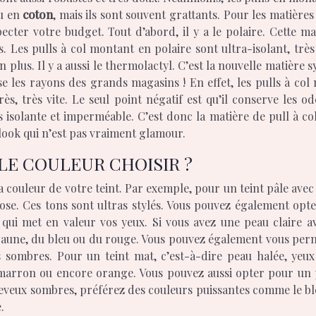
u en
coton
, mais ils sont souvent grattants. Pour les matière
cter votre budget. Tout d’abord, il y a le polaire. Cette mat
 Les pulls à col montant en polaire sont ultra-isolant, trè
plus. Il y a aussi le thermolactyl. C’est la nouvelle matière sy
se les rayons des grands magasins ! En effet, les pulls à co
rès, très vite. Le seul point négatif est qu’il conserve les o
 isolante et imperméable. C’est donc la matière de pull à col
look qui n’est pas vraiment glamour.
LE COULEUR CHOISIR ?
la couleur de votre teint. Par exemple, pour un teint pâle avec
le rose. Ces tons sont ultras stylés. Vous pouvez également o
et qui met en valeur vos yeux. Si vous avez une peau claire 
aune, du bleu ou du rouge. Vous pouvez également vous permett
es sombres. Pour un teint mat, c’est-à-dire peau halée, yeux 
arron ou encore orange. Vous pouvez aussi opter pour un pu
eveux sombres, préférez des couleurs puissantes comme le bleu 
.