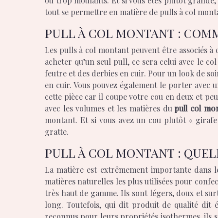
ou trop moulants. Et si vous êtes plutôt grande,
tout se permettre en matière de pulls à col montan
PULL À COL MONTANT : COMM
Les pulls à col montant peuvent être associés à d
acheter qu’un seul pull, ce sera celui avec le c
feutre et des derbies en cuir. Pour un look de soi
en cuir. Vous pouvez également le porter avec une
cette pièce car il coupe votre cou en deux et pe
avec les volumes et les matières du
pull col mo
montant. Et si vous avez un cou plutôt « giraf
gratte.
PULL À COL MONTANT : QUEL
La matière est extrêmement importante dans le 
matières naturelles les plus utilisées pour confe
très haut de gamme. Ils sont légers, doux et surt
long. Toutefois, qui dit produit de qualité dit
reconnus pour leurs propriétés isothermes, ils so