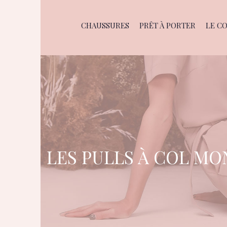
CHAUSSURES
PRÊT À PORTER
LE C
LES PULLS À COL MO