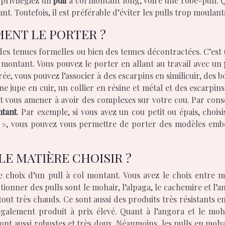
 privilégiez un
pull
à col montant long, voire une robe-pull. 
t. Toutefois, il est préférable d’éviter les pulls trop moulant
ENT LE PORTER ?
es tenues formelles ou bien des tenues décontractées. C’est un
ol montant. Vous pouvez le porter en allant au travail avec un
rée, vous pouvez l’associer à des escarpins en similicuir, des b
 jupe en cuir, un collier en résine et métal et des escarpins
ut vous amener à avoir des complexes sur votre cou. Par consé
ntant
. Par exemple, si vous avez un cou petit ou épais, chois
e », vous pouvez vous permettre de porter des modèles emboî
LE MATIÈRE CHOISIR ?
choix d’un pull à col montant. Vous avez le choix entre ma
ctionner des pulls sont le mohair, l’alpaga, le cachemire et l’
out très chauds. Ce sont aussi des produits très résistants e
 également produit à prix élevé. Quant à l’angora et le moh
nt aussi robustes et très doux. Néanmoins, les pulls en mohair