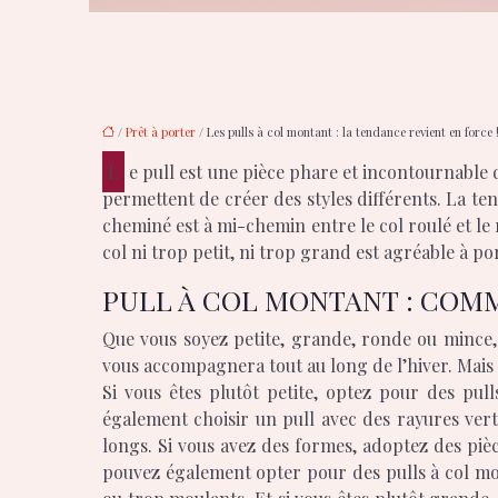
/
Prêt à porter
/ Les pulls à col montant : la tendance revient en force 
Le pull est une pièce phare et incontournable de l’hiver. Il est pratique pour nous tenir au chaud. Le pull est un vêtement moderne avec plusieurs coupes qui
permettent de créer des styles différents. La t
cheminé est à mi-chemin entre le col roulé et le 
col ni trop petit, ni trop grand est agréable à por
PULL À COL MONTANT : COM
Que vous soyez petite, grande, ronde ou mince, i
vous accompagnera tout au long de l’hiver. Mais 
Si vous êtes plutôt petite, optez pour des pul
également choisir un pull avec des rayures vert
longs. Si vous avez des formes, adoptez des pièc
pouvez également opter pour des pulls à col mont