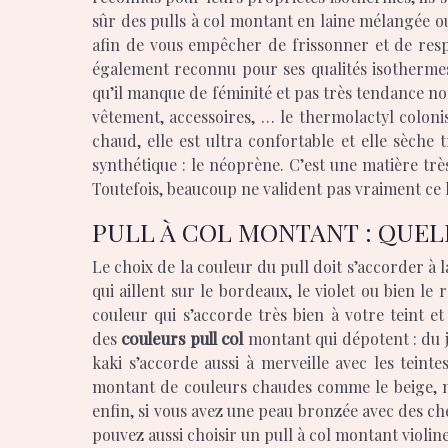
sûr des pulls à col montant en laine mélangée o
afin de vous empêcher de frissonner et de respe
également reconnu pour ses qualités isothermes.
qu’il manque de féminité et pas très tendance non 
vêtement, accessoires, … le thermolactyl coloni
chaud, elle est ultra confortable et elle sèche t
synthétique : le néoprène. C’est une matière très
Toutefois, beaucoup ne valident pas vraiment ce 
PULL À COL MONTANT : QUEL
Le choix de la couleur du pull doit s’accorder à 
qui aillent sur le bordeaux, le violet ou bien 
couleur qui s’accorde très bien à votre teint 
des
couleurs pull col
montant qui dépotent : du j
kaki s’accorde aussi à merveille avec les teint
montant de couleurs chaudes comme le beige, m
enfin, si vous avez une peau bronzée avec des ch
pouvez aussi choisir un pull à col montant violine