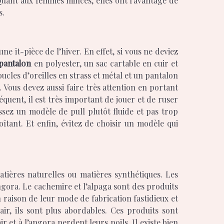
Quant aux femmes minces, elles ont l’avantage de
s.
e it-pièce de l’hiver. En effet, si vous ne deviez
pantalon
en polyester, un sac cartable en cuir et
oucles d’oreilles en strass et métal et un pantalon
. Vous devez aussi faire très attention en portant
quent, il est très important de jouer et de ruser
issez un modèle de pull plutôt fluide et pas trop
tant. Et enfin, évitez de choisir un modèle qui
tières naturelles ou matières synthétiques. Les
angora. Le cachemire et l’alpaga sont des produits
n raison de leur mode de fabrication fastidieux et
air, ils sont plus abordables. Ces produits sont
 et à l’angora perdent leurs poils. Il existe bien