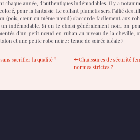
ent chaque année, d’authentiques indémodables. Il y a notammen
loré, pour la fantaisie. Le collant plumetis sera l’allié des fil
 ton (pois, cœur ou même nœud) s’accorde facilement aux robe
st un indémodable. Si on le choisi généralement noir, on pou
mentés d’un petit nœud en ruban au niveau de la cheville, o
alon et une petite robe noire : tenue de soirée idéale !
s sacrifier la qualité ?
Chaussures de sécurité femm
normes strictes ?