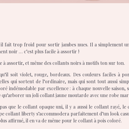
l fait trop froid pour sortir jambes nues. Il a simplement un
t noir … c’est plus facile à assortir !
e à assortir, et même des collants noirs à motifs ton sur ton.
 qu’il soit violet, rouge, bordeaux. Des couleurs faciles à 
celles qui sortent de l’ordinaire, mais qui sont tout aussi sim
coloré indémodable par excellence : à chaque nouvelle saison,
e qu’arborer un joli collant jaune moutarde avec une robe ma
a pas que le collant opaque uni, il y a aussi le collant rayé, le
type collant liberty s’accommodera parfaitement d’un look cas
us affirmé, il en va de même pour le collant à pois coloré.