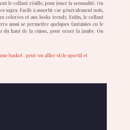
t le collant résille, pour jouer la sensualité. On
les sages. Facile à assortir car généralement noir,
s colorées et aux looks trendy. Enfin, le collant
rra aussi se permettre quelques fantaisies en le
u du haut de la cuisse, pour orner la jambe. On
e basket : peut-on allier style sportif et