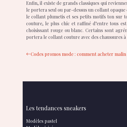
Enfin, il existe de grands classiques qui revienn
le portera seul ou par-dessus un collant opaque co
le collant plumetis et ses petits motifs ton sur
couture, le plus chic et raffiné d’entre tous e
choisissant rouge ou blanc. Certains sont agré
portera le collant couture avec des chaussures à t
Codes promos mode : comment acheter malin san
Les tendances sneakers
Modèles pastel